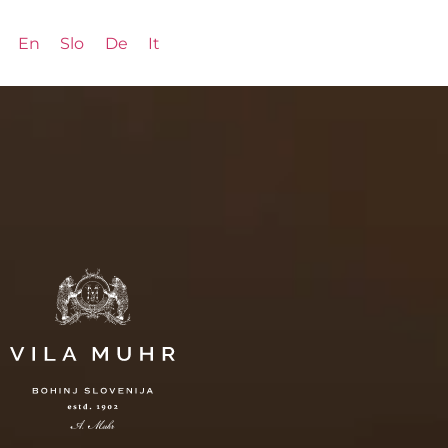
En
Slo
De
It