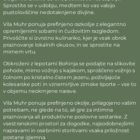
Sprostite se v udobju, medtem ko vas vabijo
pustolovščine nedotaknjene divjine.
Vila Muhr ponuja prefinjeno razkošje z elegantno
opremljenimi sobami in čudovitim razgledom.
Privoščite si izvrstno kulinariko, kjer je vsak obrok
praznovanje lokalnih okusov, in se sprostite na
mirnem vrtu.
Obkroženi z lepotami Bohinja se podajte na slikovite
pohode, mirno vožnjo s kajakom, sproščeno vožnjo s
čolnom po kristalno čistem jezeru, poživljajoče
kolesarske poti in vznemirljive zimske športe – vse to
v objemu neokrnjene narave.
Vila Muhr ponuja prefinjeno okolje, prilagojeno vašim
potrebam, ne glede na to, ali gre za intimna
praznovanja ali produktivne poslovne sestanke. Z
vsestranskimi prostori za dogodke, najsodobnejšimi
napravami in osebnimi storitvami vsaka priložnost
postane izjemna.