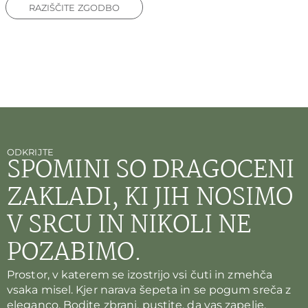
RAZIŠČITE ZGODBO
ODKRIJTE
SPOMINI SO DRAGOCENI
ZAKLADI, KI JIH NOSIMO
V SRCU IN NIKOLI NE
POZABIMO.
Prostor, v katerem se izostrijo vsi čuti in zmehča
vsaka misel. Kjer narava šepeta in se pogum sreča z
eleganco. Bodite zbrani, pustite, da vas zapelje.