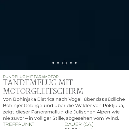
RUNDFLUG MIT PARAMOTOR
TANDEMFLUG MIT
MOTORGLEITSCHIRM
Von Bohinjska Bistrica nach Vogel, über das südliche
Bohinjer Gebirge und über die Wälder von Pokljuka,
zeigt dieser Panoramaflug die Julischen Alpen wie
nie zuvor – in völliger Stille, abgesehen vom Wind.
TREFFPUNKT
DAUER (CA.)