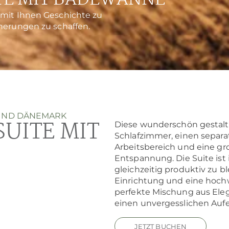
ITE MIT BADEWANNE
 mit Ihnen Geschichte zu
nerungen zu schaffen.
 UND DÄNEMARK
SUITE MIT
Diese wunderschön gestalte
Schlafzimmer, einen separ
Arbeitsbereich und eine g
Entspannung. Die Suite ist
gleichzeitig produktiv zu 
Einrichtung und eine hochw
perfekte Mischung aus Ele
einen unvergesslichen Aufen
JETZT BUCHEN