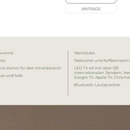
ANFRAGE
ewanne
Weinstube
cke
Teekocher und Kaffeemasch
nol-Kamin für den Innenbereich
LED TV 4K mit über 130
internationalen Sendern, Netf
bar und Safe
Google TV, Apple TV, Chrome
Bluetooth-Lautsprecher