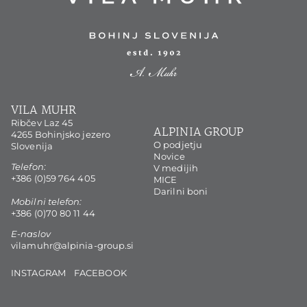
VILA MUHR
Ribčev Laz 45
ALPINIA GROUP
4265 Bohinjsko jezero
O podjetju
Slovenija
Novice
Telefon:
V medijih
+386 (0)59 764 405
MICE
Darilni boni
Mobilni telefon:
+386 (0)70 80 11 44
E-naslov
vilamuhr@alpinia-group.si
INSTAGRAM
FACEBOOK