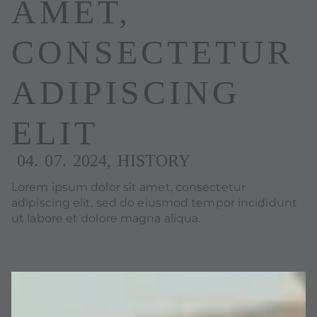
AMET,
CONSECTETUR
ADIPISCING
ELIT
04. 07. 2024
,
HISTORY
Lorem ipsum dolor sit amet, consectetur
adipiscing elit, sed do eiusmod tempor incididunt
ut labore et dolore magna aliqua.