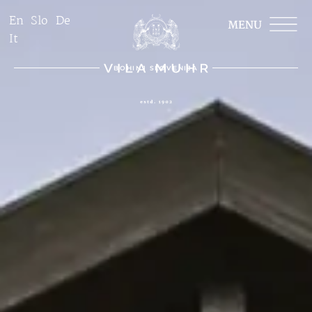
En
Slo
De
It
BOHINJ SLOVENIJA