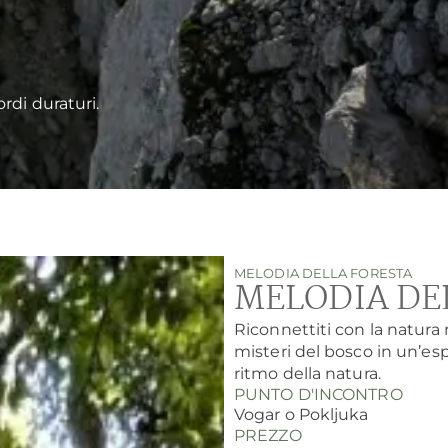
ordi duraturi.
MELODIA DELLA FORESTA
MELODIA DE
Riconnettiti con la natura n
misteri del bosco in un’esp
ritmo della natura.
PUNTO D'INCONTRO
Vogar o Pokljuka
PREZZO