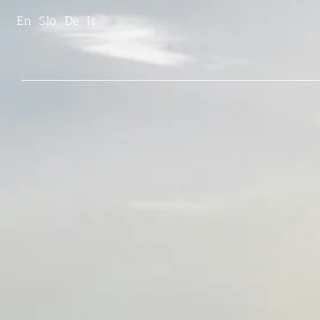
En
Slo
De
It