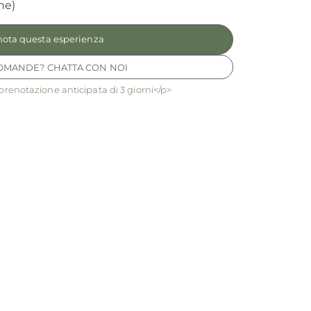
ne)
nota questa esperienza
OMANDE? CHATTA CON NOI
prenotazione anticipata di 3 giorni</p>