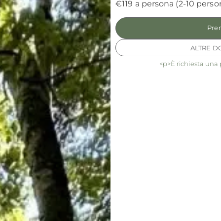
€119 a persona (2-10 perso
Pre
ALTRE D
<p>È richiesta una 